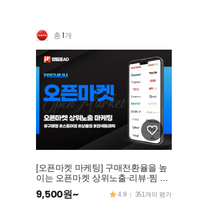
1
총
개
[오픈마켓 마케팅] 구매전환율을 높
이는 오픈마켓 상위노출·리뷰·찜 활
성화 전략
9,500원~
4.9
351개의 평가
|