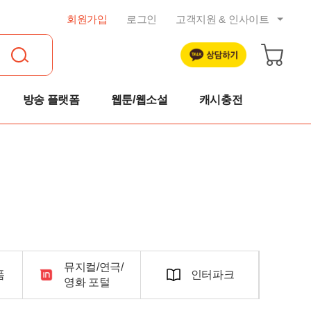
회원가입
로그인
고객지원 & 인사이트
공지사항
트렌드 리포트
자주묻는 질문
방송 플랫폼
웹툰/웹소설
캐시충전
1:1 문의
이용약관
개인정보취급방침
취소 및 환불규정
뮤지컬/연극/
폼
인터파크
영화 포털