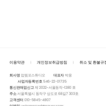
이용약관
개인정보취급방침
취소 및 환불규
회사명
업템포스튜디오
대표자
박웅
사업자등록번호
546-22-01735
통신판매업신고
제 2022-서울동작-1280 호
주소
서울특별시 동작구 상도로 68길7 303호
고객센터
010-5845-4807
이메일
uptempoad@naver.com