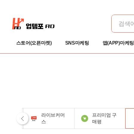
스토어(오픈마켓)
SNS마케팅
앱(APP)마케팅
트스토
라이브커머
프리미엄 구
스
매평