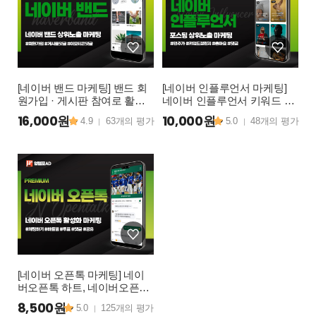
[네이버 밴드 마케팅] 밴드 회
[네이버 인플루언서 마케팅]
원가입 · 게시판 참여로 활성
네이버 인플루언서 키워드 챌
화하는 실사용자 마케팅 전략
린지·팬추가·실사용자 활성화
16,000원~
10,000원~
4.9
63개의 평가
5.0
48개의 평가
|
|
[네이버 오픈톡 마케팅] 네이
버오픈톡 하트, 네이버오픈톡
채팅+하트, 네이버오픈톡 채
8,500원~
5.0
125개의 평가
|
팅내용공감, 네이버오픈톡 채