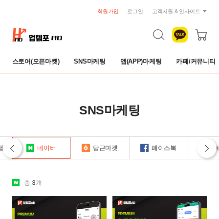
회원가입
로그인
고객지원 & 인사이트
공지사항
트렌드 리포트
자주묻는 질문
스토어(오픈마켓)
SNS마케팅
앱(APP)마케팅
카페/커뮤니티
1:1 문의
이용약관
개인정보취급방침
취소 및 환불규정
SNS마케팅
램
네이버
당근마켓
페이스북
3
총
개