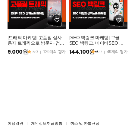
[트래픽 마케팅] 고품질 실사
[SEO 백링크 마케팅] 구글
용자 트래픽으로 방문자·검색
SEO 백링크, 네이버SEO 백
트래픽·경유트래픽 활성화 전
링크, 구글상위노출, 네이버상
9,000원~
144,100원~
5.0
129개의 평가
4.9
49개의 평가
|
|
략
위노출, 구글백링크, 네이버백
링크, 웹사이트 순위상승 활성
화 마케팅
이용약관
개인정보취급방침
취소 및 환불규정