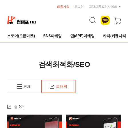
회원가입
로그인
고객지원 & 인사이트
공지사항
트렌드 리포트
자주묻는 질문
스토어(오픈마켓)
SNS마케팅
앱(APP)마케팅
카페/커뮤니티
1:1 문의
이용약관
개인정보취급방침
취소 및 환불규정
검색최적화/SEO
전체
트래픽
2
총
개