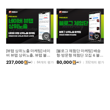
[뷰탭 상위노출 마케팅] 네이
[블로그 체험단 마케팅] 배송
버 뷰탭 상위노출, 뷰탭 블로
형·방문형 체험단 모집 & 블로
그 상위노출, 뷰탭 카페 상위
그 기자단 대량배포 상위노출
237,000원~
80,000원~
5.0
84개의 평가
4.9
332개의 평가
|
|
노출 월보장 마케팅
운영