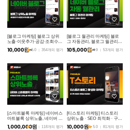
[블로그 마케팅] 블로그 상위
[블로그 월관리 마케팅] 블로
노출·이웃추가·공감·조회수·
그 자동관리, 블로그 월관리,
블로그 최적화(C-Rank/D.I.A)·
블로그 관리, 블로그 방문자
10,000원~
105,000원~
5.0
354개의 평가
4.9
53개의 평가
|
|
방문자 활성화
자동 관리, 블로그 조회수 관
리
[스마트블록 마케팅] 네이버스
[티스토리 마케팅] 티스토리
마트블록 상위노출, 네이버 에
상위노출 · SEO 최적화 · 구독
어서치 상위노출 월보장 마케
·공감·조회수 활성화 마케팅
1,000,000원
10,000원~
4.9
118개의 평가
5.0
81개의 평가
|
|
팅