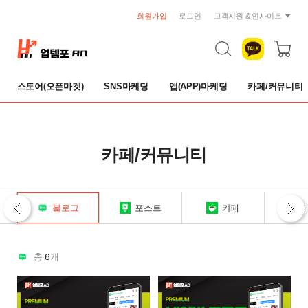
회원가입
로그인
고객지원 & 인사이트
공지사항
트렌드 리포트
자주묻는 질문
스토어(오픈마켓)
SNS마케팅
앱(APP)마케팅
카페/커뮤니티
1:1 문의
이용약관
개인정보취급방침
취소 및 환불규정
카페/커뮤니티
블로그
포스트
카페
6
총
개