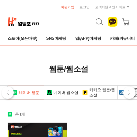
회원가입
로그인
고객지원 & 인사이트
공지사항
트렌드 리포트
자주묻는 질문
스토어(오픈마켓)
SNS마케팅
앱(APP)마케팅
카페/커뮤니티
1:1 문의
이용약관
개인정보취급방침
취소 및 환불규정
웹툰/웹소설
카카오 웹툰/웹
타 플
네이버 웹툰
네이버 웹소설
소설
툰/웹
1
총
개