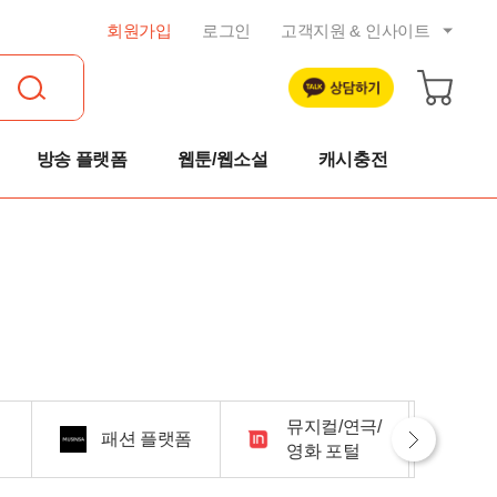
회원가입
로그인
고객지원 & 인사이트
공지사항
트렌드 리포트
자주묻는 질문
방송 플랫폼
웹툰/웹소설
캐시충전
1:1 문의
이용약관
개인정보취급방침
취소 및 환불규정
뮤지컬/연극/
패션 플랫폼
영화 포털