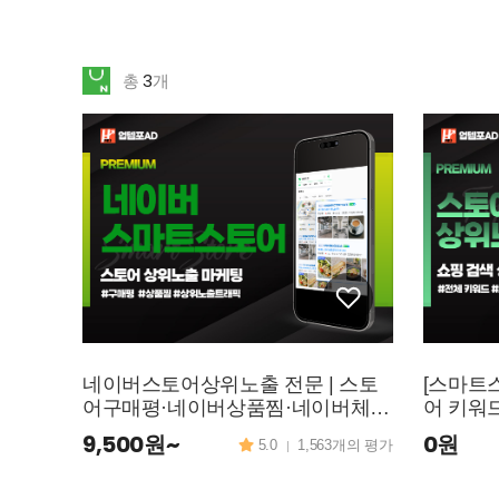
3
총
개
네이버스토어상위노출 전문 | 스토
[스마트
어구매평·네이버상품찜·네이버체험
어 키워
단 업템포AD
9,500원~
0원
5.0
1,563개의 평가
|