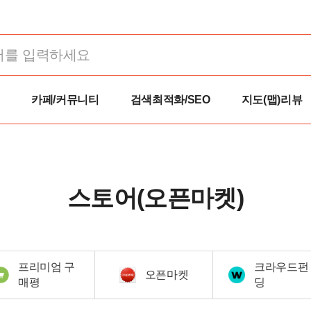
카페/커뮤니티
검색최적화/SEO
지도(맵)리뷰
스토어(오픈마켓)
프리미엄 구
크라우드펀
오픈마켓
매평
딩