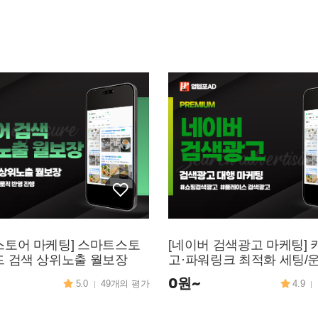
스토어 마케팅] 스마트스토
[네이버 검색광고 마케팅] 키워드광
드 검색 상위노출 월보장
고·파워링크 최적화 세팅/운
행, 실행
0원~
5.0
49개의 평가
4.9
|
|