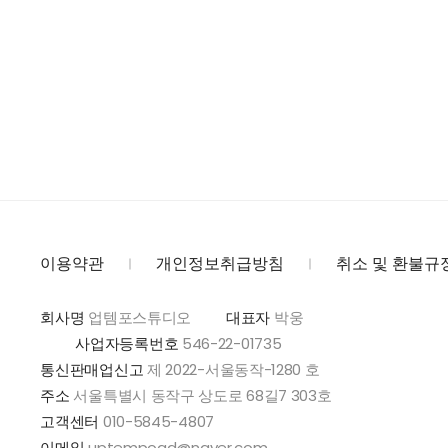
이용약관
개인정보취급방침
취소 및 환불규
회사명
업템포스튜디오
대표자
박웅
사업자등록번호
546-22-01735
통신판매업신고
제 2022-서울동작-1280 호
주소
서울특별시 동작구 상도로 68길7 303호
고객센터
010-5845-4807
이메일
uptempoad@naver.com