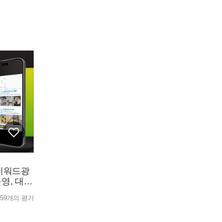
영, 대
59개의 평가