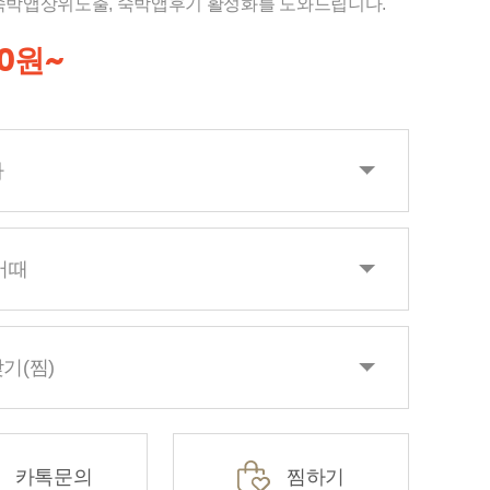
숙박앱상위노출, 숙박앱후기 활성화를 도와드립니다.
00원~
자
어때
기(찜)
카톡문의