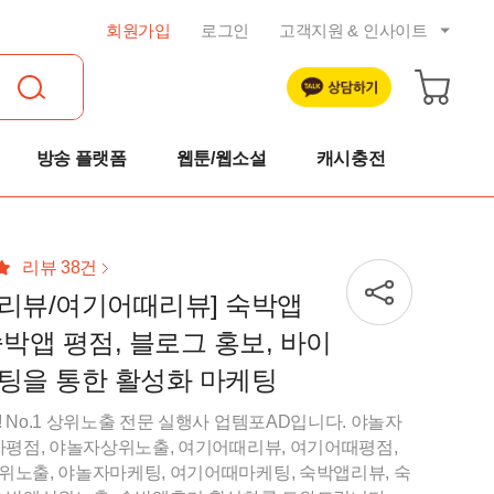
회원가입
로그인
고객지원 & 인사이트
공지사항
트렌드 리포트
자주묻는 질문
방송 플랫폼
웹툰/웹소설
캐시충전
1:1 문의
이용약관
개인정보취급방침
리뷰 38건
리뷰/여기어때리뷰] 숙박앱
취소 및 환불규정
숙박앱 평점, 블로그 홍보, 바이
팅을 통한 활성화 마케팅
 No.1 상위노출 전문 실행사 업템포AD입니다. 야놀자
자평점, 야놀자상위노출, 여기어때리뷰, 여기어때평점,
노출, 야놀자마케팅, 여기어때마케팅, 숙박앱리뷰, 숙