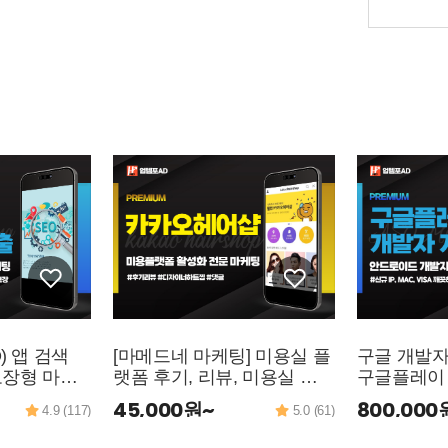
O) 앱 검색
[마메드네 마케팅] 미용실 플
구글 개발자
보장형 마케
랫폼 후기, 리뷰, 미용실 하
구글플레이 
 앱스토어)
트(찜), 디자이너 좋아요를
성·등록 대행
45,000원~
800,000
4.9 (117)
5.0 (61)
통해 활성화 마케팅