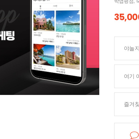
박앱평점, 
35,0
야놀
여기 
즐겨찾