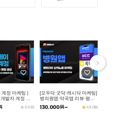
 계정 마케팅 |
[모두닥·굿닥·캐시닥 마케팅]
[글로
개발자 계정 생
병의원앱·약국앱 리뷰·평점
장품앱,
 & 앱 출시 지원
활성화 상위노출 전략
뷰, 평
원
130,000원~
85,0
0.0 (0)
4.9 (39)
페 바
케팅