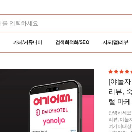
카페/커뮤니티
검색최적화/SEO
지도(맵)리뷰
[야놀자
리뷰, 
럴 마케
안녕하세요!
리뷰, 야놀
여기어때상위