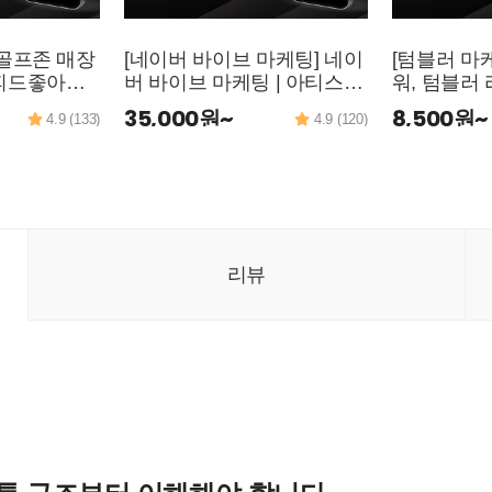
 골프존 매장
[네이버 바이브 마케팅] 네이
[텀블러 마
피드좋아요,
버 바이브 마케팅 | 아티스트
워, 텀블러 리
 골프존 친
좋아요·감상평·하트찜·대댓
좋아요, 텀
35,000원~
8,500원~
4.9 (133)
4.9 (120)
매장후기, 골
글·곡 저장하기·플레이리스
계정공유, 
활성화 마케
트 추가 상위노출 (업템포
유 활성화 
AD)
리뷰