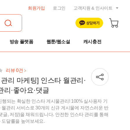
회원가입
로그인
고객지원 & 인사이트
공지사항
트렌드 리포트
자주묻는 질문
방송 플랫폼
웹툰/웹소설
캐시충전
1:1 문의
이용약관
개인정보취급방침
리뷰 0건
 관리 마케팅] 인스타 월관리·
취소 및 환불규정
관리·좋아요·댓글
 진행되는 확실한 인스타 게시물관리! 100% 실사용자 기
 월관리 서비스로 30개의 신규 게시물에 자연스러운 반
 댓글, 저장)을 채워드립니다. 안전한 인스타 관리를 통해
 도달률을 높여보세요.