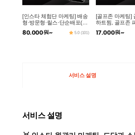
[인스타 체험단 마케팅] 배송
[골프존 마케팅]
형·방문형·릴스·단순배포(기
하트찜, 골프존 
자단) 스토어 활성화
골프존 피드댓글,
80,000원~
17,000원~
5.0 (101)
구추가, 골프존 
프존 매장공유 
팅
서비스 설명
서비스 설명