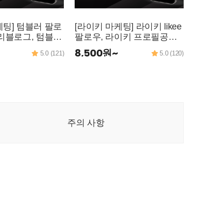
케팅] 텀블러 팔로
[라이키 마케팅] 라이키 likee
[김캐
블로그, 텀블러
팔로우, 라이키 프로필공유,
후기,
블러 댓글, 텀블러
라이키 영상좋아요, 라이키
디 매
8,500원~
20,0
5.0 (121)
5.0 (120)
텀블러 포스트공
영상댓글, 라이키 영상저장,
공유 
마케팅
라이키 영상공유 활성화 마
케팅
주의 사항