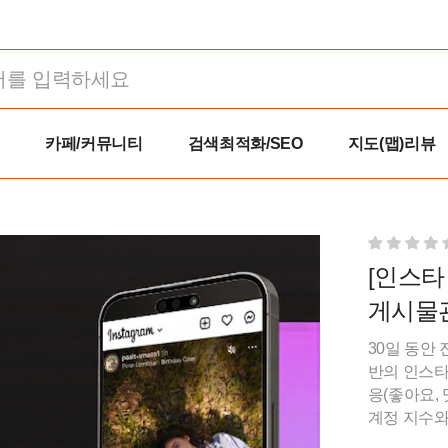
카페/커뮤니티
검색최적화/SEO
지도(맵)리뷰
[인스타
게시물
30일 동안
반의 인스타
응(좋아요,
계정 지수와